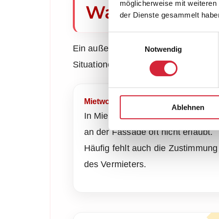
möglicherweise mit weiteren
Wann ist ein R
der Dienste gesammelt habe
Einwilligungsauswahl
Ein außenliegender Rollladen oder R
Notwendig
Situationen, in denen außen keine M
Mietwohnung
Ablehnen
In Mietwohnungen sind Bohrunge
an der Fassade oft nicht erlaubt.
Häufig fehlt auch die Zustimmung
des Vermieters.