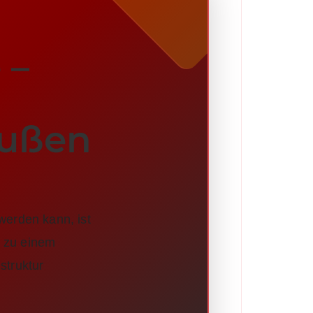
 –
außen
erden kann, ist
h zu einem
struktur