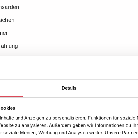
nsarden
lächen
mer
rahlung
ttagssonne
 Homeoffice-Räume
 zur Außenmontage
Details
 sich ein Raum im Sommer schnell unangenehm anfühl
Cookies
. Deshalb lohnt es sich, den Wärmeeintrag am Fenster 
nhalte und Anzeigen zu personalisieren, Funktionen für soziale
Website zu analysieren. Außerdem geben wir Informationen zu I
r soziale Medien, Werbung und Analysen weiter. Unsere Partner