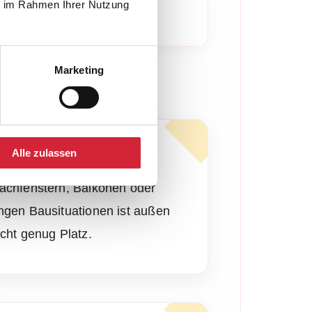
ie im Rahmen Ihrer Nutzung
glich?
iv. Trotzdem gibt es viele
Marketing
echnische Einschränkungen
Alle zulassen
ei bestimmten Fensterarten,
achfenstern, Balkonen oder
ngen Bausituationen ist außen
icht genug Platz.