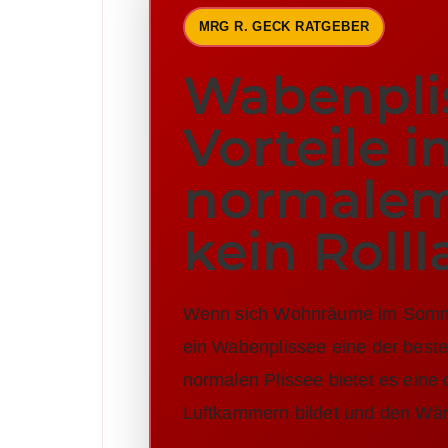
MRG R. GECK RATGEBER
Wabenplis
Vorteile i
normalem
kein Roll
Wenn sich Wohnräume im Sommer 
ein Wabenplissee eine der beste
normalen Plissee bietet es eine 
Luftkammern bildet und den Wär