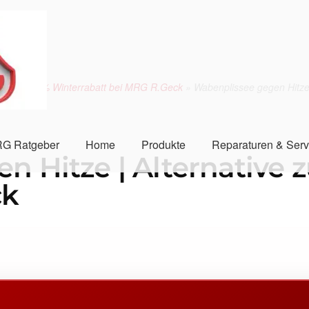
zt mit 10 % Winterrabatt bei MRG R.Geck
»
Wabenplissee gegen Hitze 
G Ratgeber
Home
Produkte
Reparaturen & Serv
 Hitze | Alternative 
ck