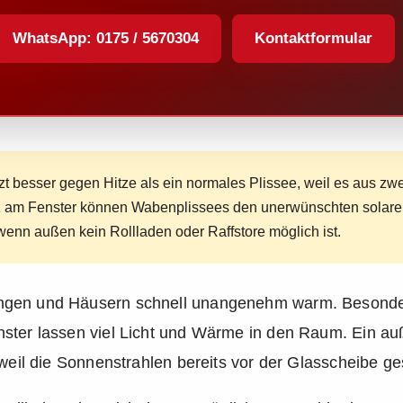
WhatsApp: 0175 / 5670304
Kontaktformular
 besser gegen Hitze als ein normales Plissee, weil es aus zwei
tz am Fenster können Wabenplissees den unerwünschten solaren
wenn außen kein Rollladen oder Raffstore möglich ist.
ngen und Häusern schnell unangenehm warm. Besonder
nster lassen viel Licht und Wärme in den Raum. Ein au
 weil die Sonnenstrahlen bereits vor der Glasscheibe g