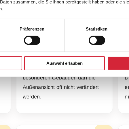
 Daten zusammen, die Sie ihnen bereitgestellt haben oder die s
ollladen außen nicht mö
n.
affstore ist beim sommerlichen Wärmeschutz sehr effekt
Präferenzen
Statistiken
ontage möglich oder nicht gewünscht ist.
Denkmalschutz
T
Auswahl erlauben
n
Bei geschützten Fassaden oder
B
besonderen Gebäuden darf die
D
Außenansicht oft nicht verändert
e
werden.
n