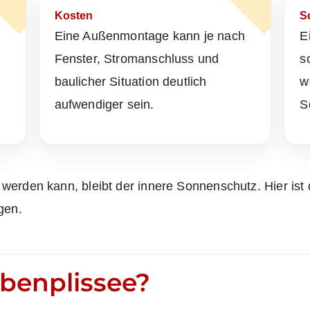
Kosten
S
Eine Außenmontage kann je nach
E
Fenster, Stromanschluss und
s
baulicher Situation deutlich
w
aufwendiger sein.
S
 werden kann, bleibt der innere Sonnenschutz. Hier i
gen.
abenplissee?