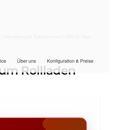
| Alternative zum Rollladen innen | MRG R. Geck
ice
Über uns
Konfiguration & Preise
zum Rollladen