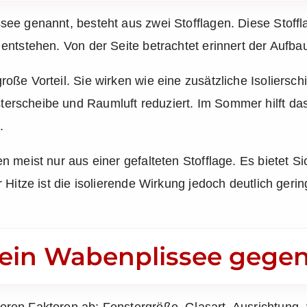
ee genannt, besteht aus zwei Stofflagen. Diese Stoffl
entstehen. Von der Seite betrachtet erinnert der Aufba
ße Vorteil. Sie wirken wie eine zusätzliche Isoliersch
rscheibe und Raumluft reduziert. Im Sommer hilft das
.
 meist nur aus einer gefalteten Stofflage. Es bietet S
 Hitze ist die isolierende Wirkung jedoch deutlich geri
t ein Wabenplissee gegen
en Faktoren ab: Fenstergröße, Glasart, Ausrichtung, S