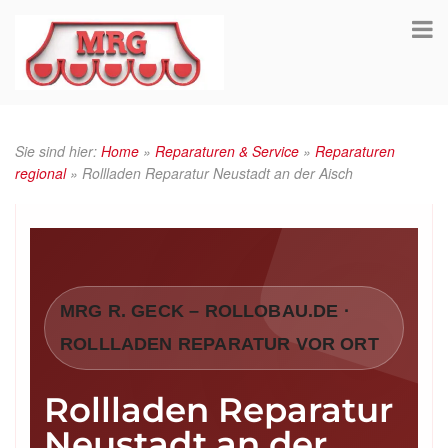
Sie sind hier:
Home
»
Reparaturen & Service
»
Reparaturen
regional
»
Rollladen Reparatur Neustadt an der Aisch
MRG R. GECK – ROLLOBAU.DE ·
ROLLLADEN REPARATUR VOR ORT
Rollladen Reparatur
Neustadt an der