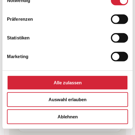
Notwendig
MRG R. Geck – rollobau.de ist Ihr
regionaler Ansprechpartner für Rollläden,
Präferenzen
Sonnenschutz und Reparaturen. Wir prüfen
defekte Rollläden fachgerecht, arbeiten
Statistiken
sauber und empfehlen eine Lösung, die
Marketing
technisch und wirtschaftlich sinnvoll ist.
Schneller Vor-Ort-Service in der
Alle zulassen
Region
Auswahl erlauben
Reparatur von Gurt, Motor,
Ablehnen
Panzer, Führung und Steuerung