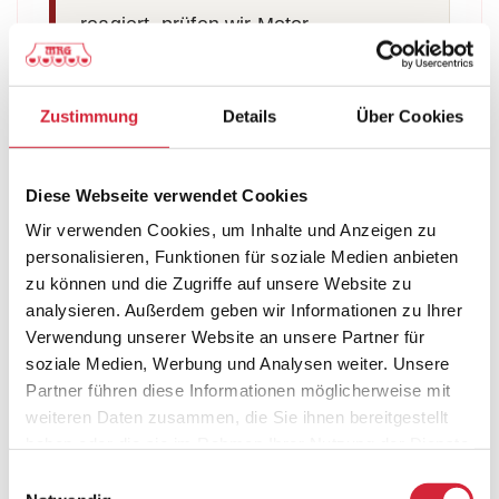
reagiert, prüfen wir Motor,
Stromversorgung, Steuerung,
Endlagen und die Mechanik.
Zustimmung
Details
Über Cookies
Diese Webseite verwendet Cookies
Wir verwenden Cookies, um Inhalte und Anzeigen zu
personalisieren, Funktionen für soziale Medien anbieten
zu können und die Zugriffe auf unsere Website zu
WARUM MRG R. GECK?
analysieren. Außerdem geben wir Informationen zu Ihrer
Verwendung unserer Website an unsere Partner für
soziale Medien, Werbung und Analysen weiter. Unsere
Ihr Fachbetrieb für
Partner führen diese Informationen möglicherweise mit
Rollladen Reparatur in
weiteren Daten zusammen, die Sie ihnen bereitgestellt
Neustadt an der Aisch
haben oder die sie im Rahmen Ihrer Nutzung der Dienste
gesammelt haben.
Einwilligungsauswahl