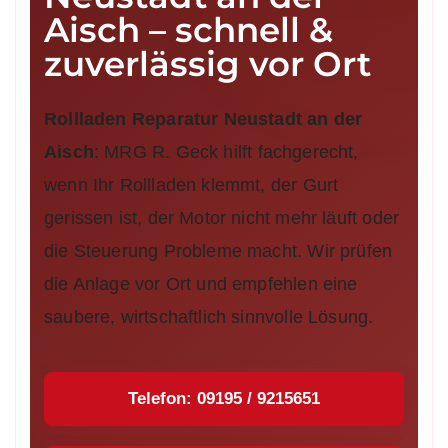
Aisch – schnell &
zuverlässig vor Ort
Rollladen Reparatur Neustadt an der
Aisch
: MRG R. Geck hilft fachgerecht,
wenn Ihr Rollladen klemmt, der Gurt
gerissen ist, der Motor nicht mehr läuft oder
die Steuerung Probleme macht. Wir prüfen
die Anlage vor Ort und empfehlen eine
saubere, wirtschaftlich sinnvolle Lösung.
Telefon: 09195 / 9215651