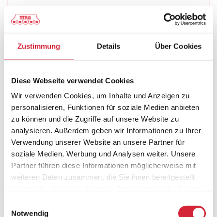
WAREMA Raffstore
Reparatur
Zustimmung
Details
Über Cookies
Herzogenaurach – auch
mit WMS, Funk und
Motor
Diese Webseite verwendet Cookies
Wir verwenden Cookies, um Inhalte und Anzeigen zu
personalisieren, Funktionen für soziale Medien anbieten
Viele moderne Raffstoren werden elektrisch
zu können und die Zugriffe auf unsere Website zu
bedient. Das ist komfortabel, aber bei einer
analysieren. Außerdem geben wir Informationen zu Ihrer
Störung muss man genauer hinsehen:
Verwendung unserer Website an unsere Partner für
soziale Medien, Werbung und Analysen weiter. Unsere
Reagiert der Handsender? Ist der Motor
Partner führen diese Informationen möglicherweise mit
blockiert? Gibt es ein Problem mit der
weiteren Daten zusammen, die Sie ihnen bereitgestellt
Stromversorgung? Sind die Endlagen
haben oder die sie im Rahmen Ihrer Nutzung der Dienste
verloren? Oder verhindert eine
gesammelt haben.
Einwilligungsauswahl
Sicherheitsfunktion die Bewegung?
Notwendig