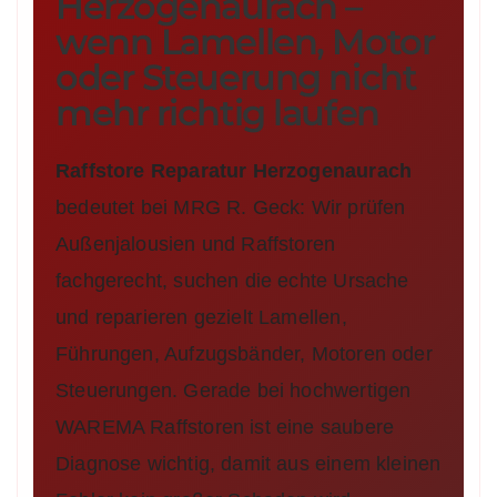
Herzogenaurach –
wenn Lamellen, Motor
oder Steuerung nicht
mehr richtig laufen
Raffstore Reparatur Herzogenaurach
bedeutet bei MRG R. Geck: Wir prüfen
Außenjalousien und Raffstoren
fachgerecht, suchen die echte Ursache
und reparieren gezielt Lamellen,
Führungen, Aufzugsbänder, Motoren oder
Steuerungen. Gerade bei hochwertigen
WAREMA Raffstoren ist eine saubere
Diagnose wichtig, damit aus einem kleinen