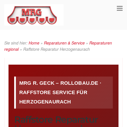
Sie sind hier:
Home
»
Reparaturen & Service
»
Reparaturen
regional
»
Raffstore Reparatur Herzogenaurach
MRG R. GECK – ROLLOBAU.DE ·
RAFFSTORE SERVICE FÜR
HERZOGENAURACH
Raffstore Reparatur