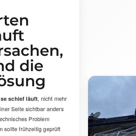
rten
äuft
Ursachen,
nd die
Lösung
, nicht mehr
se schief läuft
iner Seite sichtbar anders
 technisches Problem
sollte frühzeitig geprüft