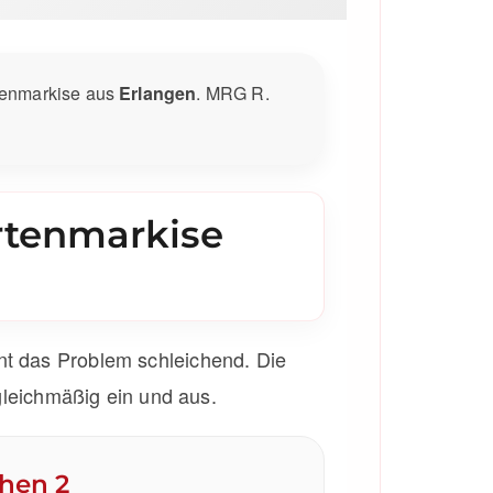
rtenmarkise aus
Erlangen
. MRG R.
rtenmarkise
nnt das Problem schleichend. Die
 gleichmäßig ein und aus.
chen 2