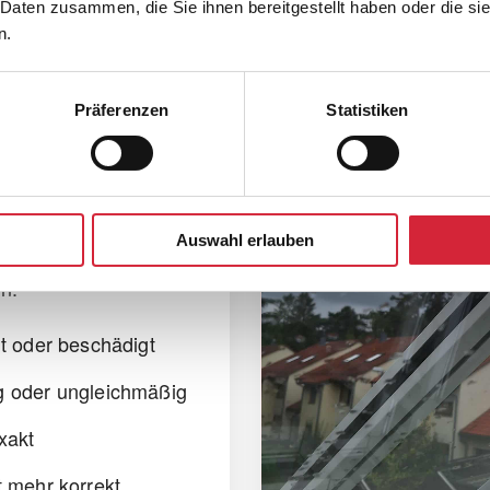
 Markise
 Daten zusammen, die Sie ihnen bereitgestellt haben oder die s
n.
Präferenzen
Statistiken
, liegt
e schief läuft
m einzigen Punkt,
cht im gesamten
Auswahl erlauben
en ineinander und
n.
t oder beschädigt
g oder ungleichmäßig
xakt
t mehr korrekt