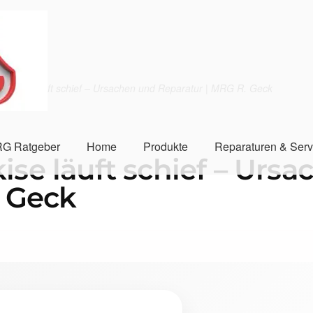
Markise läuft schief – Ursachen und Reparatur | MRG R. Geck
G Ratgeber
Home
Produkte
Reparaturen & Serv
se läuft schief – Urs
. Geck