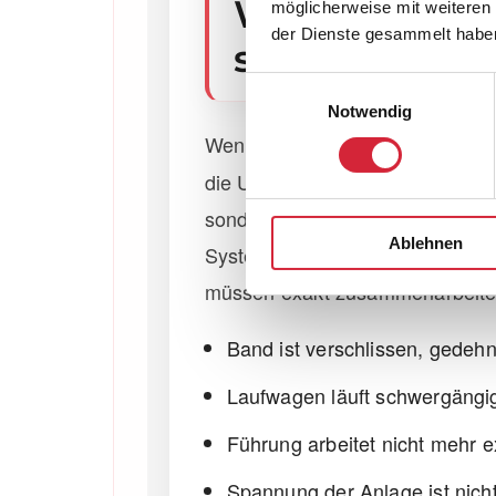
Wintergarten
möglicherweise mit weiteren
der Dienste gesammelt habe
schief?
Einwilligungsauswahl
Notwendig
Wenn eine
Wintergarten Markis
die Ursache meist nicht an eine
sondern an einem Ungleichgewi
Ablehnen
System. Mehrere Bauteile greif
müssen exakt zusammenarbeite
Band ist verschlissen, gedehn
Laufwagen läuft schwergängi
Führung arbeitet nicht mehr e
Spannung der Anlage ist nich