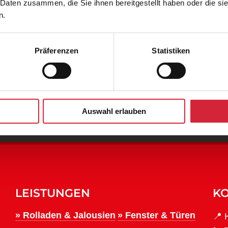
 Daten zusammen, die Sie ihnen bereitgestellt haben oder die s
n.
Nächster
, Ursachen und
Fliegengitte
Beitrag
Präferenzen
Statistiken
 R. Geck, Inh. N. Benzar e.K.
Hauptstrasse 28
91341Rötten
Auswahl erlauben
LEISTUNGEN
KO
» Rolladen & Jalousien
» Fenster & Türen
📍 