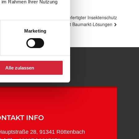
ie im Rahmen Ihrer Nutzung
r Röttenbach aus der Praxis – Maßgefertigter Insektenschutz
statt Baumarkt-Lösungen
Marketing
bach
Alle zulassen
NTAKT INFO
Hauptstraße 28, 91341 Röttenbach