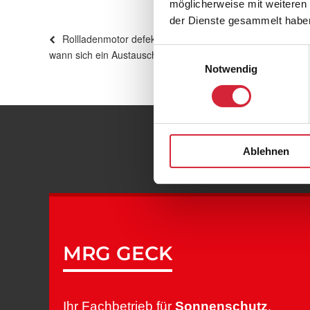
möglicherweise mit weiteren
der Dienste gesammelt habe
Beitragsnavigation
Vorheriger
Rollladenmotor defekt Röttenbach – typische Anzeichen
Beitrag
Einwilligungsauswahl
wann sich ein Austausch lohnt
Notwendig
MRG
Ablehnen
MRG GECK
Ihr Fachbetrieb für
Sonnenschutz
,