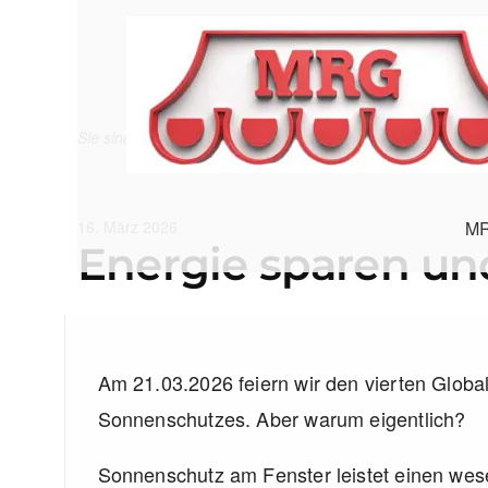
Sie sind hier:
Home
»
Aktionen
»
Ratgeber
»
Energie spare
Veröffentlicht
16. März 2026
MR
Energie sparen un
am
Am 21.03.2026 feiern wir den vierten Glob
Sonnenschutzes. Aber warum eigentlich?
Sonnenschutz am Fenster leistet einen wesen