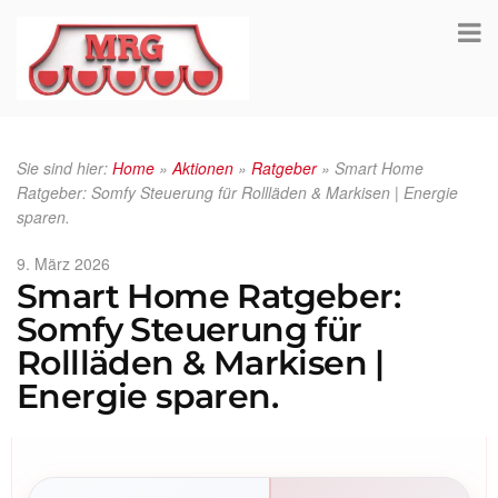
Sie sind hier:
Home
»
Aktionen
»
Ratgeber
»
Smart Home
Ratgeber: Somfy Steuerung für Rollläden & Markisen | Energie
sparen.
Veröffentlicht
9. März 2026
Smart Home Ratgeber:
am
Somfy Steuerung für
Rollläden & Markisen |
Energie sparen.