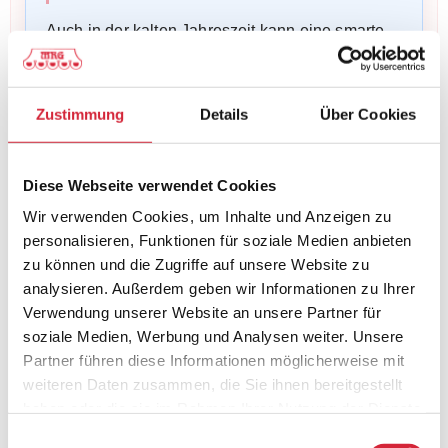
Auch in der kalten Jahreszeit kann eine smarte
Rollladensteuerung praktisch sein. Tagsüber
lässt sich Sonnenlicht gezielter nutzen, abends
Zustimmung
Details
Über Cookies
schließen die Rollläden passend und
unterstützen so ein angenehmeres Wohngefühl.
Diese Webseite verwendet Cookies
Besonders bei mehreren Fenstern oder größeren
Wir verwenden Cookies, um Inhalte und Anzeigen zu
Wohnbereichen ist das im Alltag deutlich
personalisieren, Funktionen für soziale Medien anbieten
komfortabler als eine rein manuelle Bedienung.
zu können und die Zugriffe auf unsere Website zu
analysieren. Außerdem geben wir Informationen zu Ihrer
Verwendung unserer Website an unsere Partner für
soziale Medien, Werbung und Analysen weiter. Unsere
Partner führen diese Informationen möglicherweise mit
Lässt sich eine Smart Home
weiteren Daten zusammen, die Sie ihnen bereitgestellt
Steuerung nachrüsten?
haben oder die sie im Rahmen Ihrer Nutzung der Dienste
gesammelt haben.
Einwilligungsauswahl