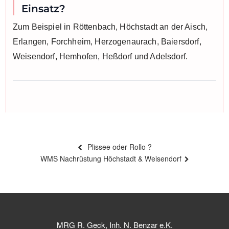
Einsatz?
Zum Beispiel in Röttenbach, Höchstadt an der Aisch,
Erlangen, Forchheim, Herzogenaurach, Baiersdorf,
Weisendorf, Hemhofen, Heßdorf und Adelsdorf.
Beitragsnavigation
Vorheriger
Plissee oder Rollo ?
Beitrag
Nächster
WMS Nachrüstung Höchstadt & Weisendorf
Beitrag
MRG R. Geck, Inh. N. Benzar e.K.