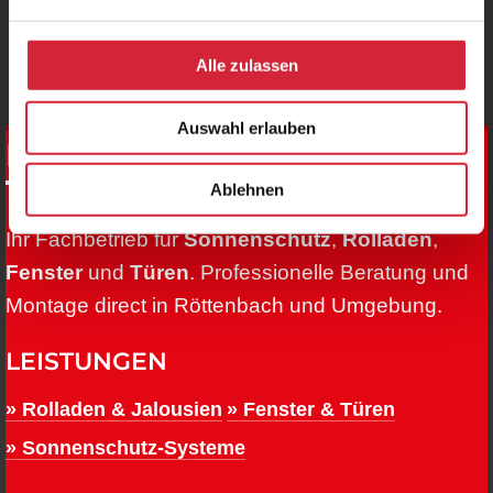
Hauptstrasse 28
91341Röttenbach
Alle zulassen
Auswahl erlauben
MRG GECK
Ablehnen
Ihr Fachbetrieb für
Sonnenschutz
,
Rolladen
,
Fenster
und
Türen
. Professionelle Beratung und
Montage direct in Röttenbach und Umgebung.
LEISTUNGEN
» Rolladen & Jalousien
» Fenster & Türen
» Sonnenschutz-Systeme