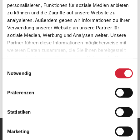
personalisieren, Funktionen für soziale Medien anbieten
zu können und die Zugriffe auf unsere Website zu
analysieren. Außerdem geben wir Informationen zu Ihrer
Verwendung unserer Website an unsere Partner für
soziale Medien, Werbung und Analysen weiter. Unsere
Partner führen diese Informationen möglicherweise mit
weiteren Daten zusammen, die Sie ihnen bereitgestellt
haben oder die sie im Rahmen Ihrer Nutzung der Dienste
gesammelt haben.
Einwilligungsauswahl
Notwendig
Beitragsnavigation
Vorheriger
5-Jahre-Herstellergarantie – So gehen Sie auf Nummer sicher
Beitrag
Nächster
Urlaub Daheim – Lassen Sie sich im WAREMA Podcast
Präferenzen
Beitrag
inspirieren
Statistiken
Marketing
MRG R. Geck, Inh. N. Benzar e.K.