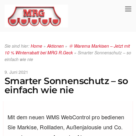
Sie sind hier:
Home
»
Aktionen
»
🌞 Warema Markisen – Jetzt mit
10 % Winterrabatt bei MRG R.Geck
»
Smarter Sonnenschutz – so
einfach wie nie
Veröffentlicht
9. Juni 2021
Smarter Sonnenschutz – so
am
einfach wie nie
Mit dem neuen WMS WebControl pro bedienen
Sie Markise, Rollladen, Außenjalousie und Co.