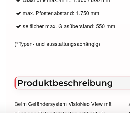
max. Pfostenabstand: 1.750 mm
seitlicher max. Glasüberstand: 550 mm
(*Typen- und ausstattungsabhängig)
Produktbeschreibung
Beim Geländersystem VisioNeo View mit
zeitloses und elegantes Aussehen.
bündigen Geländerpfosten schließt die
Gleichzeitig stehen eine Vielzahl an
obere Glaskante bündig mit den filigranen