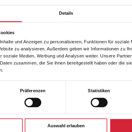
Geländerpfosten ab. Das verleiht ein
Details
Cookies
Brillante Extras
nhalte und Anzeigen zu personalisieren, Funktionen für soziale
Website zu analysieren. Außerdem geben wir Informationen zu I
r soziale Medien, Werbung und Analysen weiter. Unsere Partner
Optionale Balkonblende
 Daten zusammen, die Sie ihnen bereitgestellt haben oder die s
n.
Vier Montagearten
Optionale Glasmaßzeichnung
Präferenzen
Statistiken
Minimalistischer Glaskantenschutz
Auswahl erlauben