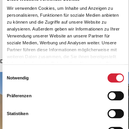
Einsatz in privaten Gärten, sondern
Wir verwenden Cookies, um Inhalte und Anzeigen zu
auch perfekt für Kindergärten und auf
personalisieren, Funktionen für soziale Medien anbieten
zu können und die Zugriffe auf unsere Website zu
Spielplätzen geeignet.
analysieren. Außerdem geben wir Informationen zu Ihrer
Verwendung unserer Website an unsere Partner für
soziale Medien, Werbung und Analysen weiter. Unsere
Partner führen diese Informationen möglicherweise mit
weiteren Daten zusammen, die Sie ihnen bereitgestellt
Das könnte Sie auch interessieren
haben oder die sie im Rahmen Ihrer Nutzung der Dienste
gesammelt haben.
Einwilligungsauswahl
Notwendig
Präferenzen
Statistiken