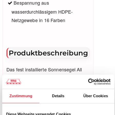
Bespannung aus
wasserdurchlässigem HDPE-
Netzgewebe in 16 Farben
Produktbeschreibung
Das fest installierte Sonnensegel All
Season spendet ganzjährig
angenehmen Schatten. Dank der
robusten Konstruktion ist es auch für
Zustimmung
Details
Über Cookies
große Flächen hervorragend geeignet.
Das stabile Segel ist nicht nur für den
Diese Webseite verwendet Cookies