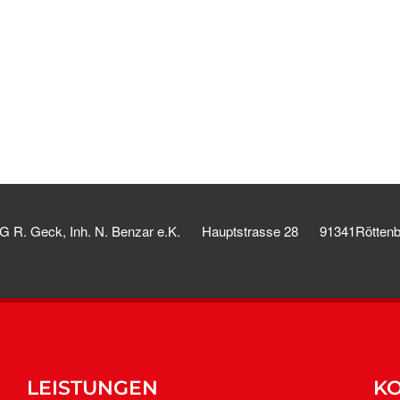
 R. Geck, Inh. N. Benzar e.K.
Hauptstrasse 28
91341Rötten
LEISTUNGEN
KO