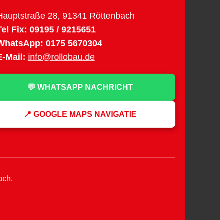
Hauptstraße 28, 91341 Röttenbach
Tel Fix:
09195 / 9215651
WhatsApp:
0175 5670304
E-Mail:
info@rollobau.de
💬 WHATSAPP NACHRICHT
📍 GOOGLE MAPS NAVIGATIE
ach.