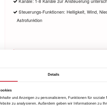
Kanäle: 1-8 Kanäle zur Ansteuerung untersc
Steuerungs-Funktionen: Helligkeit, Wind, Ni
Astrofunktion
Produktbeschreibung
Mit der Funksteuerung EWFS steuern Sie
und Nachrüstung: Drahtlose Komponenten
Details
Sonnenschutz und Licht fern. Die Steuerung
und vielfältige Steuerungsoptionen
geht ebenso komfortabel und mühelos von
ermöglichen den nachträglichen Ausbau
Cookies
der Hand, wie beispielsweise die Bedienung
Ihres individuellen Sonnenschutzsystems
nhalte und Anzeigen zu personalisieren, Funktionen für soziale
des TV-Gerätes. Besonders leistungsstark
Website zu analysieren. Außerdem geben wir Informationen zu I