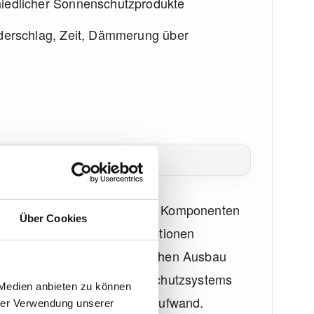
hiedlicher Sonnenschutzprodukte
ederschlag, Zeit, Dämmerung über
Über Cookies
 Medien anbieten zu können
mit minimalem Installationsaufwand.
hrer Verwendung unserer