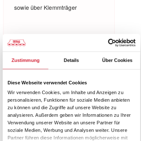
sowie über Klemmträger
Produktbeschreibung
Zustimmung
Details
Über Cookies
Doppelrollos bestehen aus
abwechselnd angeordneten,
Diese Webseite verwendet Cookies
horizontalen Stoffbahnen. Eine lässt
Wir verwenden Cookies, um Inhalte und Anzeigen zu
die angenehmen Sonnenstrahlen
personalisieren, Funktionen für soziale Medien anbieten
zu können und die Zugriffe auf unsere Website zu
hindurch, die zweite schützt intensiver.
analysieren. Außerdem geben wir Informationen zu Ihrer
Durch paralleles Verschieben erzielen
Verwendung unserer Website an unsere Partner für
Sie einen optimalen
soziale Medien, Werbung und Analysen weiter. Unsere
Partner führen diese Informationen möglicherweise mit
Verdunkelungseffekt oder Sie dosieren