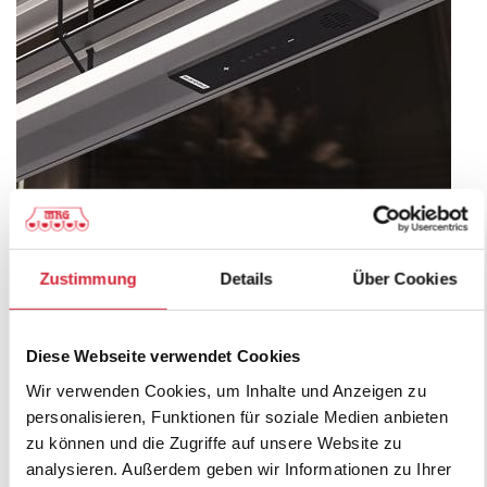
Zustimmung
Details
Über Cookies
SenSigna: Das Plus an Sicherheit
Diese Webseite verwendet Cookies
für Ihr Zuhause
Wir verwenden Cookies, um Inhalte und Anzeigen zu
Veröffentlicht
20. Dezember 2023
personalisieren, Funktionen für soziale Medien anbieten
am
Sich Zuhause sicher und wohl zu fühlen ist eine der
zu können und die Zugriffe auf unsere Website zu
wichtigsten Anforderung an die eigenen vier Wände. Das
analysieren. Außerdem geben wir Informationen zu Ihrer
Frühwarnsystem SenSigna sorgt dafür, dass es im Ernstfall